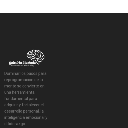
Dominar los pasos para
reprogramación de la
mente se convierte en
una herramienta
fundamental para
adquirir y fortalecer el
desarrollo personal, la
inteligencia emocional y
el liderazgo.